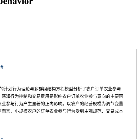
 behavior
析
展的计划行为理论与多群组结构方程模型分析了农户订单农业参与
、感知行为控制和交易费用是影响农户订单农业参与意向的主要因
农业参与行为产生显著的正向影响。以农户的经营规模为调节变量
户而言，小规模农户的订单农业参与行为受到主观规范、交易成本