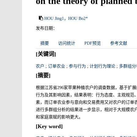
on the theory of planned
HOU Jing1，HOU Bo2*
发布日期：
摘要
访问统计
PDF预览
参考文献
[关键词]
农户
;
订单农业
;
参与行为
;
计划行为理论
;
多群组分
[摘要]
根据江苏省296家苹果种植农户的调查数据，基于扩
行为及其影响因素，结果表明：行为态度、主观规范
素，而订单农业参与意向和交易费用又对农户的订单
进行多群组分析的结果进一步显示，相对于大规模农
和家庭禀赋的影响更大。
[Key word]