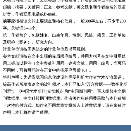
来稿书写顺序如下：文章标题，作者姓名，作者所属单位详细地址及
邮编，摘要，关键词，正文，参考文献，英文题名和作者姓名的汉语
拼音，作者联系电话或E-mail。
摘要应概括论文的主要观点和核心信息，一般300字左右，不少于200
字。关键词3～8个。
第一作者简介，包括姓名、出生年月、性别、民族、籍贯、工作单位
及职称（职务）、研究方向。
计量单位请按国家法定的计量单位及书写规则。
参考文献请按在文中出现的先后顺序编号，并用方括号在文中引用处
用上标加以标注（文中多处引用同一参考文献，用同一编号，当页码
不同时，可将页码注在正文中的指示序号后 [6] 。
特别声明：为适应我国信息化建设的需要和扩大作者学术交流渠道，
提高作者所发表论文的被引频次，本刊已加入“万方数据——数字化期
刊群”、《中国学术期刊(光盘版)》和“中国期刊网”、重庆维普中文期
刊数据库、中文科技期刊数据库。作者著作权使用费采取与本刊稿酬
一次性给付方式。如作者不同意将文章编入上述数据库，请在来稿时
声明，本刊将作适当处理。